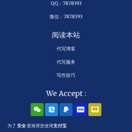
QQ：7878393
微信：7878393
阅读本站
代写博客
代写服务
写作技巧
We Accept :
W
A
P
C
C
e
l
a
c
c
i
i
y
-
-
x
p
p
v
m
为了
安全
更推荐您使用
支付宝
i
a
a
i
a