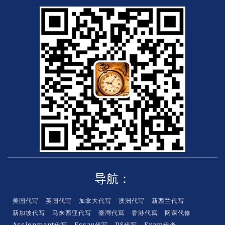
n
y
l
s
s
a
t
e
r
c
a
r
d
导航：
美国代写
英国代写
加拿大代写
澳洲代写
新西兰代写
新加坡代写
马来西亚代写
臺灣代寫
香港代寫
网课代修
Assignment代写
Essay代写
PS代写
Exam代考