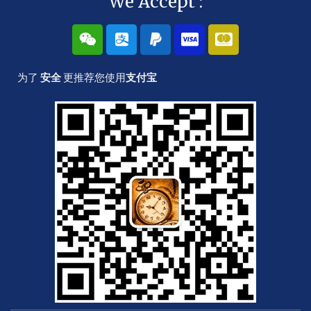
We Accept :
W
A
P
C
C
e
l
a
c
c
i
i
y
-
-
x
p
p
v
m
为了
安全
更推荐您使用
支付宝
i
a
a
i
a
n
y
l
s
s
a
t
e
r
c
a
r
d