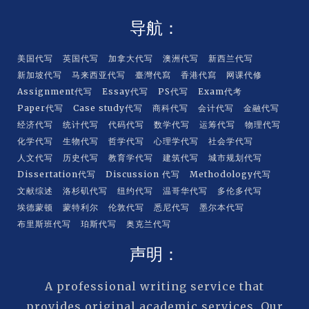
导航：
美国代写
英国代写
加拿大代写
澳洲代写
新西兰代写
新加坡代写
马来西亚代写
臺灣代寫
香港代寫
网课代修
Assignment代写
Essay代写
PS代写
Exam代考
Paper代写
Case study代写
商科代写
会计代写
金融代写
经济代写
统计代写
代码代写
数学代写
运筹代写
物理代写
化学代写
生物代写
哲学代写
心理学代写
社会学代写
人文代写
历史代写
教育学代写
建筑代写
城市规划代写
Dissertation代写
Discussion 代写
Methodology代写
文献综述
洛杉矶代写
纽约代写
温哥华代写
多伦多代写
埃德蒙顿
蒙特利尔
伦敦代写
悉尼代写
墨尔本代写
布里斯班代写
珀斯代写
奥克兰代写
声明：
A professional writing service that
provides original academic services. Our