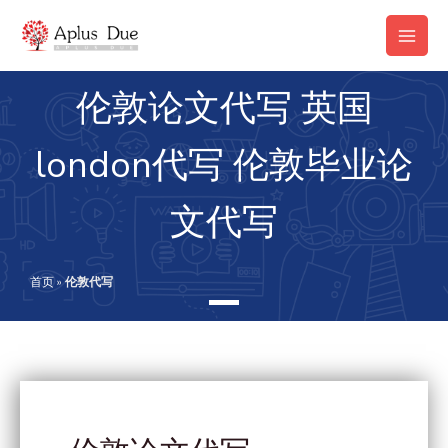
跳
Main
至
Men
内
容
伦敦论文代写 英国
london代写 伦敦毕业论
文代写
首页
»
伦敦代写