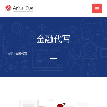
跳
Main
至
Men
内
容
金融代写
首页
»
金融代写