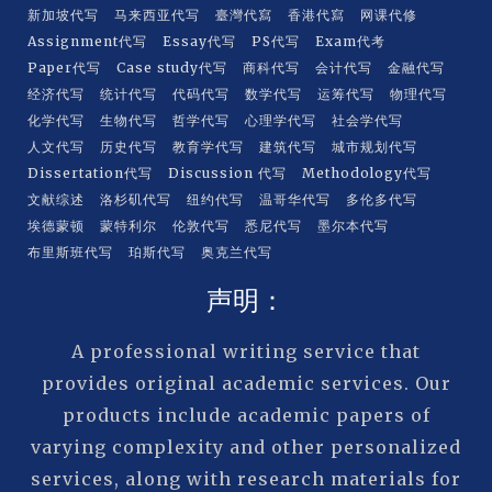
新加坡代写
马来西亚代写
臺灣代寫
香港代寫
网课代修
Assignment代写
Essay代写
PS代写
Exam代考
Paper代写
Case study代写
商科代写
会计代写
金融代写
经济代写
统计代写
代码代写
数学代写
运筹代写
物理代写
化学代写
生物代写
哲学代写
心理学代写
社会学代写
人文代写
历史代写
教育学代写
建筑代写
城市规划代写
Dissertation代写
Discussion 代写
Methodology代写
文献综述
洛杉矶代写
纽约代写
温哥华代写
多伦多代写
埃德蒙顿
蒙特利尔
伦敦代写
悉尼代写
墨尔本代写
布里斯班代写
珀斯代写
奥克兰代写
声明：
A professional writing service that
provides original academic services. Our
products include academic papers of
varying complexity and other personalized
services, along with research materials for