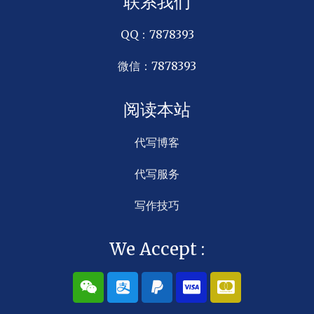
联系我们
QQ：7878393
微信：7878393
阅读本站
代写博客
代写服务
写作技巧
We Accept :
W
A
P
C
C
e
l
a
c
c
i
i
y
-
-