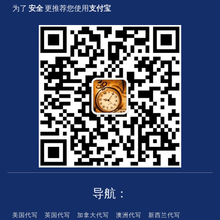
x
p
p
v
m
为了
安全
更推荐您使用
支付宝
i
a
a
i
a
n
y
l
s
s
a
t
e
r
c
a
r
d
导航：
美国代写
英国代写
加拿大代写
澳洲代写
新西兰代写