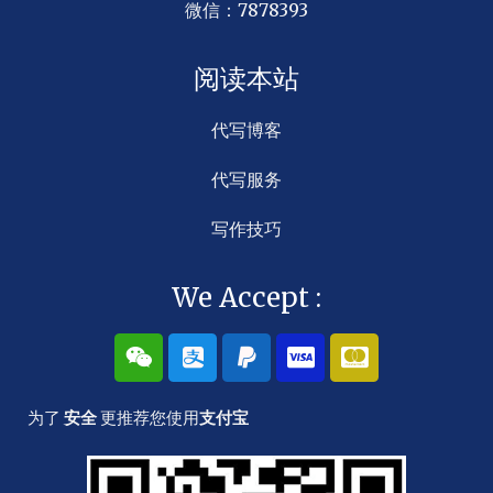
微信：7878393
阅读本站
代写博客
代写服务
写作技巧
We Accept :
W
A
P
C
C
e
l
a
c
c
i
i
y
-
-
x
p
p
v
m
为了
安全
更推荐您使用
支付宝
i
a
a
i
a
n
y
l
s
s
a
t