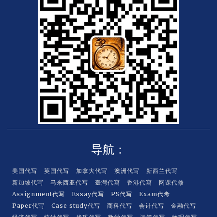
e
r
c
a
r
d
导航：
美国代写
英国代写
加拿大代写
澳洲代写
新西兰代写
新加坡代写
马来西亚代写
臺灣代寫
香港代寫
网课代修
Assignment代写
Essay代写
PS代写
Exam代考
Paper代写
Case study代写
商科代写
会计代写
金融代写