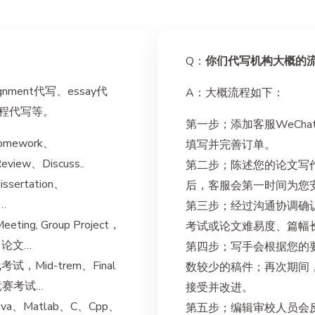
Q：
你们代写机构大概的
ment代写、essay代
A：大概流程如下：
编程代写等。
第一步；添加客服WeChat 
homework、
填写并完善订单。
eview、Discuss..
第二步；陈述您的论文写
ssertation、
后，客服会第一时间为您
…
第三步；经过沟通协调确
g, Group Project，
考试或论文难易度、篇幅
，论文…
第四步；写手会根据您的
试，Mid-trem、Final
数较少的稿件；再次期间
竞赛考试…
接受并改进。
ava、Matlab、C、Cpp、
第五步；编辑审校人员会