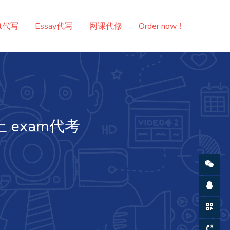
nt代写
Essay代写
网课代修
Order now！
 exam代考