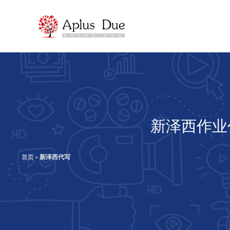
跳
至
内
容
新泽西作业代
首页
»
新泽西代写