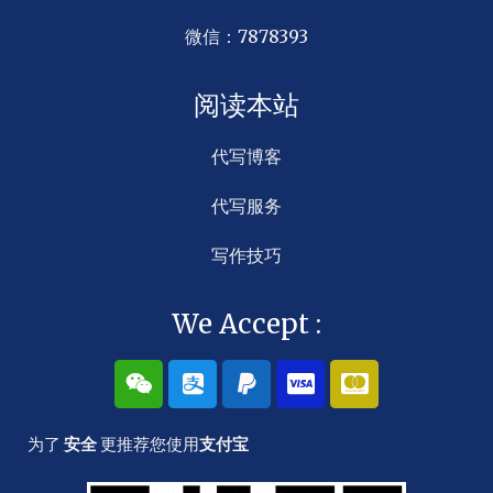
微信：7878393
阅读本站
代写博客
代写服务
写作技巧
We Accept :
W
A
P
C
C
e
l
a
c
c
i
i
y
-
-
x
p
p
v
m
为了
安全
更推荐您使用
支付宝
i
a
a
i
a
n
y
l
s
s