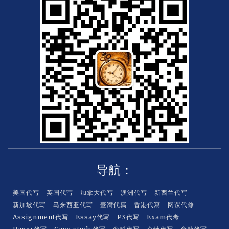
a
t
e
r
c
a
r
d
导航：
美国代写
英国代写
加拿大代写
澳洲代写
新西兰代写
新加坡代写
马来西亚代写
臺灣代寫
香港代寫
网课代修
Assignment代写
Essay代写
PS代写
Exam代考